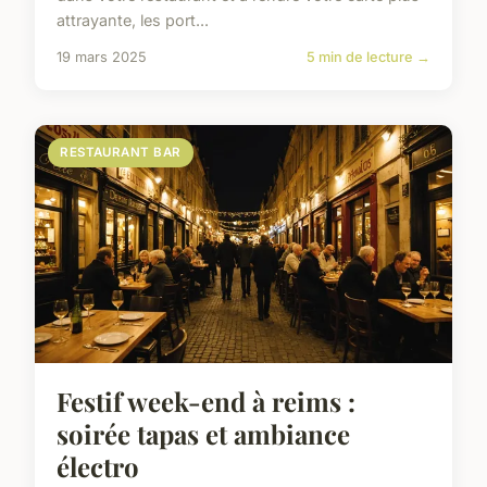
attrayante, les port...
19 mars 2025
5 min de lecture →
RESTAURANT BAR
Festif week-end à reims :
soirée tapas et ambiance
électro