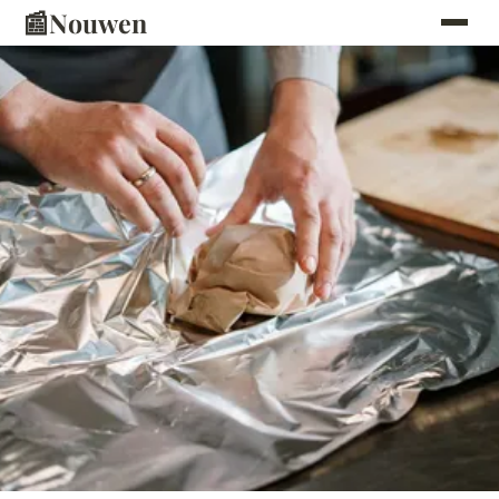
📰
Nouwen