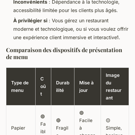
Inconvénients
: Dépendance à la technologie,
accessibilité limitée pour les clients plus âgés.
À privilégier si
: Vous gérez un restaurant
moderne et technologique, ou si vous voulez offrir
une expérience client immersive et interactive1.
Comparaison des dispositifs de présentation
de menu
Image
C
Type de
Durab
Mise à
du
oû
menu
ilité
jour
restaur
t
ant
🟢
🟢
🔴
Facile
🟡
Fa
Papier
Fragil
à
Simple,
ibl