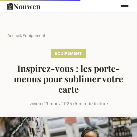
📰
Nouwen
Accueil
›
Equipement
EQUIPEMENT
Inspirez-vous : les porte-
menus pour sublimer votre
carte
vivien
•
19 mars 2025
•
5 min de lecture