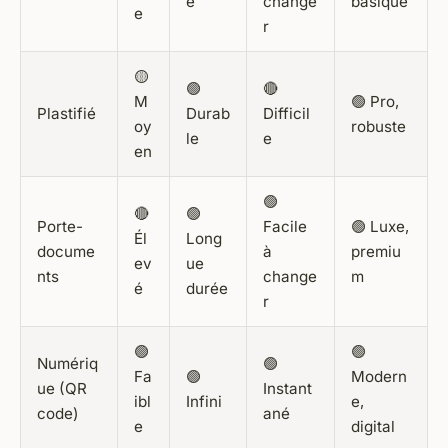
e
change
basique
e
r
🟡
🟢
🔴
M
🟢 Pro,
Plastifié
Durab
Difficil
oy
robuste
le
e
en
🟢
🔴
🟢
Porte-
Facile
🟢 Luxe,
Él
Long
docume
à
premiu
ev
ue
nts
change
m
é
durée
r
🟢
🟢
Numériq
🟢
Fa
🟢
Modern
ue (QR
Instant
ibl
Infini
e,
code)
ané
e
digital