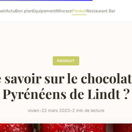
eil
Actu
Bon plan
Equipement
Minceur
Produit
Restaurant Bar
PRODUIT
 savoir sur le chocolat
Pyrénéens de Lindt ?
vivien
•
22 mars 2023
•
2 min de lecture