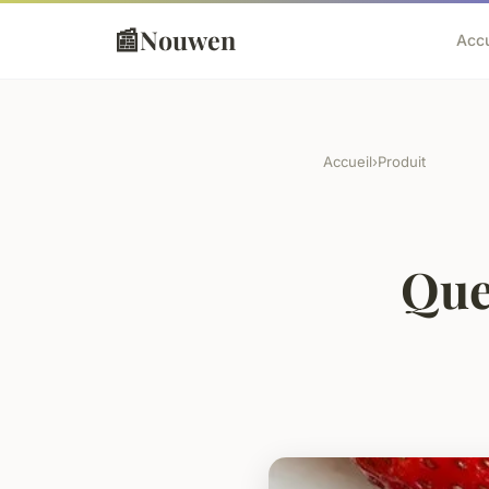
📰
Nouwen
Accu
Accueil
›
Produit
Que