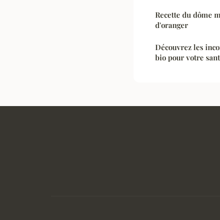
Recette du dôme mo
d'oranger
Découvrez les inc
bio pour votre san