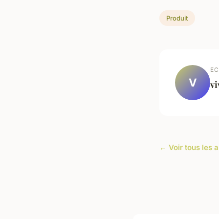
Produit
EC
V
vi
← Voir tous les a