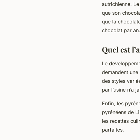
autrichienne. Le
que son chocolat
que la chocolat
chocolat par an
Quel est l
Le développemen
demandent une i
des styles varié
par l’usine n’a j
Enfin, les pyrén
pyrénéens de Lin
les recettes culi
parfaites.