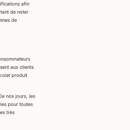
fications afin
rtant de noter
onnes de
 consommateurs
sent aux clients
colat produit
De nos jours, les
bles pour toutes
tes très