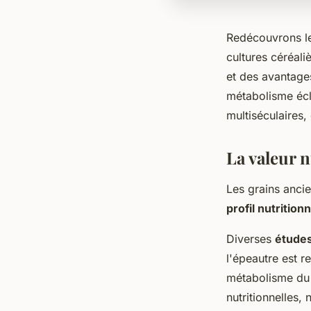
Redécouvrons les
cultures céréaliè
et des avantages
métabolisme écl
multiséculaires, 
La valeur n
Les grains anci
profil nutritio
Diverses
études
l'épeautre est r
métabolisme du g
nutritionnelles,