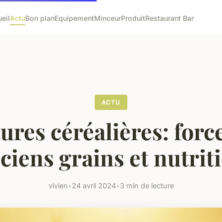
eil
Actu
Bon plan
Equipement
Minceur
Produit
Restaurant Bar
ACTU
ures céréalières: forc
ciens grains et nutrit
vivien
•
24 avril 2024
•
3 min de lecture