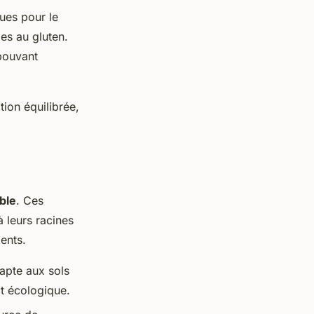
ues pour le
es au gluten.
 pouvant
tion équilibrée,
ble
. Ces
à leurs racines
ments.
dapte aux sols
ct écologique.