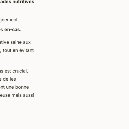
lades nutritives
nement.
es
en-cas
.
ative saine aux
, tout en évitant
s est crucial.
e de les
ent une bonne
ieuse mais aussi