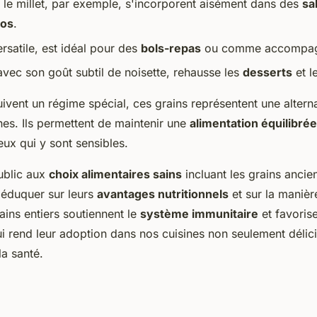
t le millet, par exemple, s'incorporent aisément dans des
sa
tos
.
rsatile, est idéal pour des
bols-repas
ou comme accompag
avec son goût subtil de noisette, rehausse les
desserts
et l
ivent un régime spécial, ces grains représentent une altern
es. Ils permettent de maintenir une
alimentation équilibrée
eux qui y sont sensibles.
public aux
choix alimentaires sains
incluant les grains ancien
'éduquer sur leurs
avantages nutritionnels
et sur la manièr
ains entiers soutiennent le
système immunitaire
et favoris
ui rend leur adoption dans nos cuisines non seulement délic
a santé.