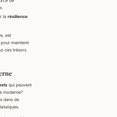
urce de
e.
ur la
résilience
e, est
 pour maintenir
ur ces trésors
derne
nels
qui peuvent
ine moderne?
s dans de
lassiques.