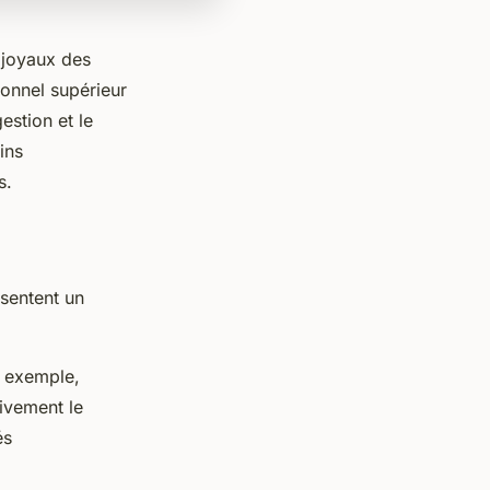
 joyaux des
tionnel supérieur
estion et le
ins
s.
sentent un
r exemple,
ivement le
és