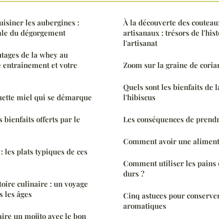
cuisiner les aubergines :
À la découverte des couteau
iale du dégorgement
artisanaux : trésors de l'hist
l'artisanat
tages de la whey au
 entrainement et votre
Zoom sur la graine de coria
Quels sont les bienfaits de l
uette miel qui se démarque
l'hibiscus
s bienfaits offerts par le
Les conséquences de prendr
Comment avoir une alimenta
 les plats typiques de ces
Comment utiliser les pains 
durs ?
stoire culinaire : un voyage
 les âges
Cinq astuces pour conserve
aromatiques
faire un mojito avec le bon