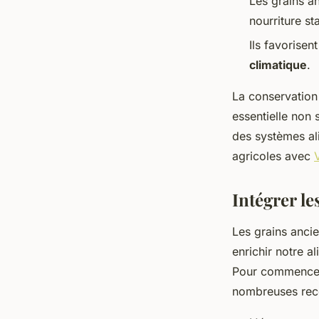
Les grains a
nourriture st
Ils favorisen
climatique
.
La conservation 
essentielle non 
des systèmes ali
agricoles avec
Intégrer l
Les grains anci
enrichir notre 
Pour commencer
nombreuses recet