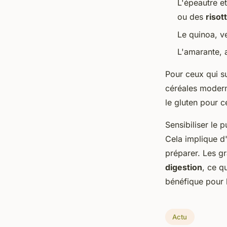
L'épeautre e
ou des
risot
Le quinoa, ve
L'amarante, 
Pour ceux qui su
céréales modern
le gluten pour c
Sensibiliser le 
Cela implique d
préparer. Les gr
digestion
, ce q
bénéfique pour l
Actu