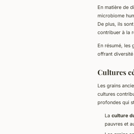
En matière de d
microbiome humai
De plus, ils son
contribuer à la 
En résumé, les g
offrant diversité
Cultures cé
Les grains ancie
cultures contrib
profondes qui str
La
culture d
pauvres et a