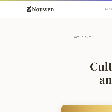
📰
Nouwen
Accu
Accueil
›
Actu
Cult
an