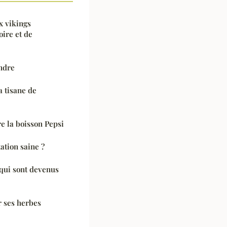
x vikings
oire et de
ndre
a tisane de
e la boisson Pepsi
tion saine ?
qui sont devenus
r ses herbes