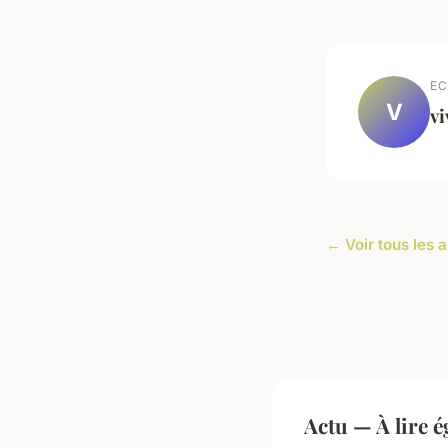
EC
V
vi
← Voir tous les a
Actu — À lire 