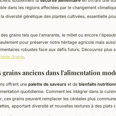
nciens soutiennent la
sécurité alimentaire
en offrant une so
able dans les régions affectées par le changement climatiqu
t la diversité génétique des plantes cultivées, essentielle po
des grains tels que l'amarante, le millet ou encore l'épeautr
seulement pour préserver notre héritage agricole mais aussi
mentaires robustes face aux défis futurs. Découvrez plus s
Vieille Graine
.
es grains anciens dans l'alimentation mo
ens offrent une
palette de saveurs
et de
bienfaits nutrition
alimentation quotidienne. Comment les intégrer dans la cuis
, ces grains peuvent remplacer les céréales plus commune
tes, apportant diversité et nouvelles textures à des plats c