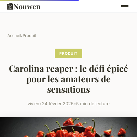
📰
Nouwen
Accueil
›
Produit
PRODUIT
Carolina reaper : le défi épicé
pour les amateurs de
sensations
vivien
•
24 février 2025
•
5 min de lecture